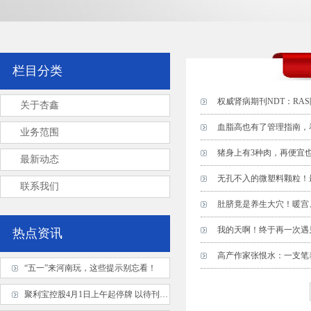
栏目分类
权威肾病期刊NDT：R
关于杏鑫
血脂高也有了管理指南，
业务范围
猪身上有3种肉，再便宜
最新动态
无孔不入的微塑料颗粒！
联系我们
肚脐竟是养生大穴！暖宫
我的天啊！终于再一次遇
热点资讯
高产作家张恨水：一支笔
“五一”来河南玩，这些提示别忘看！
聚利宝控股4月1日上午起停牌 以待刊发2024年业绩