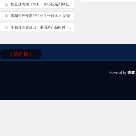
权威肾病期刊NDT：RAS阻断剂联合鱼油，尿蛋白下降幅度更大，更易转阴
将80年代长影22位小生一对比 才发现刘晓庆前夫真帅 迟志强演技真棒
小杨哥突然改口！泪崩谈产品赔付，绝口不提沫沫，大杨哥表情亮了
友情链接：
Powered by
杏鑫