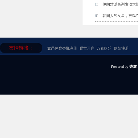
伊朗对以色列发动大
韩国人气女星，被曝
友情链接：
意昂体育
杏悦注册
耀世开户
万泰娱乐
欧陆注册
Powered by
杏鑫