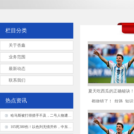
栏目分类
关于杏鑫
业务范围
最新动态
联系我们
夏天吃西瓜的正确秘诀
热点资讯
都做错了！_纹路_知识
哈马斯被打得措手不及，二号人物遭精确斩首
105死380伤！以色列无情开炸，中东国家终于醒悟：再不联手就晚了