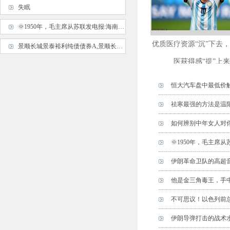
失眠
🌞1950年，毛主席从苏联发电报:海南岛作战计划推迟,谁料，韩先楚
优质医疗资源“沉”下去
景顺长城景泰裕利纯债债券A,景顺长城景泰裕利纯债债券C: 关于景顺长城景泰裕利纯债债券型证券投资基金
医获得感“提”上来
恒大汽车盘中最低价触
祛寒最强的方法是温阳!
如何辨别中年女人对你
🌞1950年，毛主席
伊朗革命卫队的高超音速
他是金三角毒王，手
不可思议！以色列前
伊朗导弹打击的战术