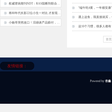
权威肾病期刊NDT：RAS阻断剂联合鱼油，尿蛋白下降幅度更大，更易转阴
“端午吃4黄，一年都安康
将80年代长影22位小生一对比 才发现刘晓庆前夫真帅 迟志强演技真棒
遇上这鱼，我直接就买，
小杨哥突然改口！泪崩谈产品赔付，绝口不提沫沫，大杨哥表情亮了
这10个习惯，很多人都
首页
友情链接：
Powered by
杏鑫