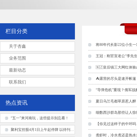
栏目分类
将80年代长影22位小生
关于杏鑫
王冠：刚官宣老公“李先
业务范围
🇳🇿皇后镇三大网红体
最新动态
⛺️露营的尽头是速开帐
联系我们
“导弹危机”重现？俄军
夏日乌兰毛都草原惹人醉
热点资讯
细数西沙群岛那些让人惊
“五一”来河南玩，这些提示别忘看！
【你见过这样子的中环吗
聚利宝控股4月1日上午起停牌 以待刊发2024年业绩
煮虾时，冷水煮还是热水