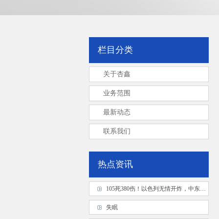
栏目分类
关于杏鑫
业务范围
最新动态
联系我们
热点资讯
105死380伤！以色列无情开炸，中东国家终于醒悟：再不联手就晚了
失眠