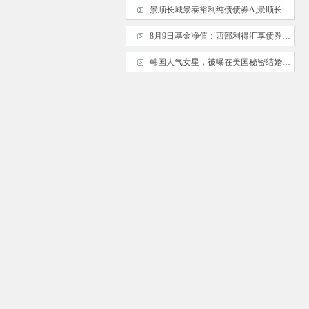
景顺长城景泰裕利纯债债券A,景顺长城景泰裕利纯债债券C: 关于景顺长城景泰裕利纯债债券型证券投资基金
8月9日基金净值：西部利得汇享债券A最新净值1.2609，跌0.1%
韩国人气女星，被曝在美国秘密结婚，新郎是一位年长的非名人