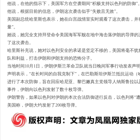
他说，在他的指示下，美国军方在空袭期间“积极支持以色列的防御”
他说，根据目前的信息，伊朗这次袭击似乎“失败且无效”。
美国副总统哈里斯也表示，她在白宫战情室实时观看了这次袭击，并
量”。
她说，她完全支持拜登命令美国海军军舰在地中海击落伊朗的导弹的
了这次袭击。
哈里斯补充说，她对以色列安全的承诺是坚定不移的，美国将毫不犹
队和利益，打击伊朗和伊朗支持的恐怖分子。
当地时间10月1日，伊朗伊斯兰革命卫队就当日晚间军事行动发表声
声明表示，“在长时间的自我克制下”，在巴勒斯坦伊斯兰抵抗运动（
进行了本次防御，旨在回应哈尼亚、黎巴嫩真主党领导人纳斯鲁拉以
事件，伊朗向以色列发射了数十枚导弹。
伊朗警告，如果以色列对伊朗的本次合法防御进行反击，以色列将“遭
美国称，伊朗大约发射了200枚导弹。